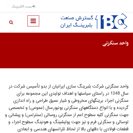
رفتن به محتوای اصلی
پست الکترونیک
واحد سنگ‏زنی
واحد سنگ‏زنی شرکت بلبرینگ سازی ایرانیان از بدو تأسیس شرکت در
سال 1348 در راستای سیاست‏ها و اهداف تولیدی این مجموعه برای
سنگ‏زنی اجزاء برینگ‏های مخروطی و شیار عمیق طراحی و راه‏ اندازی
گردیده و با انواع دستگاه‏های سنگ‏زنی یونیورسال (عمومی) و تخصصی
جهت سنگ‏زنی کلیه سطوح اعم از سنگ‏زنی روسائی (سنترلس) و پیشانی و
توسائی و سنگ‏زنی فرم و نیز جهت پولیشینگ و هونینگ سطوح اجزاء و
قطعات فولادی با دقت‏های بالا از لحاظ تلرانس‏های هندسی و ابعادی