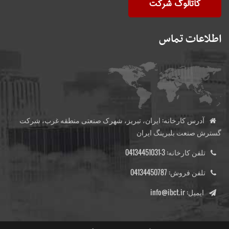
کاتالوگ شرکت
اطلاعات تماس
آدرس کارخانه:
ایران، تبریز، شهرک صنعتی منطقه غرب، شرکت
گسترش صنعت بلبرینگ ایران
تلفن کارخانه:
3-04134451031
تلفن فروش:
04134450787
ایمیل:
info@ibct.ir