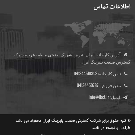
اطلاعات تماس
آدرس کارخانه:
ایران، تبریز، شهرک صنعتی منطقه غرب، شرکت
گسترش صنعت بلبرینگ ایران
تلفن کارخانه:
3-04134451031
تلفن فروش:
04134450787
ایمیل:
info@ibct.ir
© کلیه حقوق برای
شرکت گسترش صنعت بلبرینگ ایران
محفوظ می باشد.
طراحی و توسعه
در تامند