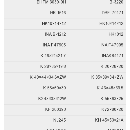
BHTM 3030-0H
B-3220
HK 1616
DBF-70171
HK10×14×12
HK10×14×12
INA B-1212
HK1012
INA F47905
INA F47905
K 16×21×21.7
INAK84171
K 28×35×19.8
K 20×28×20
K 40×44×34.6×ZW
K 35×39×34×ZW
K 55×60×30
K 43×48×39.5
K24×30×312W
K 55×63×25
KF 200393
K72×80×20
NJ245
KH 45×53×21A