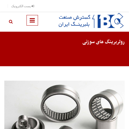
رفتن به محتوای اصلی
پست الکترونیک
رولربرینگ های سوزنی