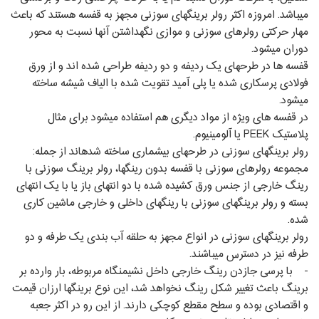
می‏باشد. امروزه اکثر رولر برینگ‏های سوزنی مجهز به قفسه هستند که باعث
مهار حرکتی رولرهای سوزنی و موازی نگه‏داشتن آنها نسبت به محور
دوران می‏شود.
قفسه‏ ها در طرح‏های یک ردیفه و دو ردیفه طراحی شده ‏اند و از ورق
فولادی پرسکاری شده یا پلی‏ آمید تقویت شده با الیاف شیشه ساخته
می‏شود.
در قفسه ‏های ویژه از مواد دیگری هم استفاده می‏شود برای مثال
پلاستیک PEEK یا آلومینیوم.
رولر برینگ‏های سوزنی در طرح‏های بیشماری ساخته شده‏اند از جمله:
مجموعه رولرهای سوزنی با قفسه بدون رینگ‏ها، رولر برینگ سوزنی با
رینگ خارجی از جنس ورق کشیده شده با دو انتهای باز یا با یک انتهای
بسته و رولر برینگ‏های سوزنی با رینگ‏های داخلی و خارجی ماشین ‏کاری
شده.
رولر برینگ‏های سوزنی در انواع مجهز به حلقه آب‏ بندی یک طرفه و دو
طرفه نیز در دسترس می‏باشند.
- با پرسی جازدن رینگ خارجی داخل نشیمنگاه مربوطه، بار وارده بر
برینگ باعث تغییر شکل رینگ نخواهد شد، این نوع برینگ‏ها ارزان قیمت
و اقتصادی بوده و سطح مقطع کوچکی دارند. از این رو در اکثر جعبه