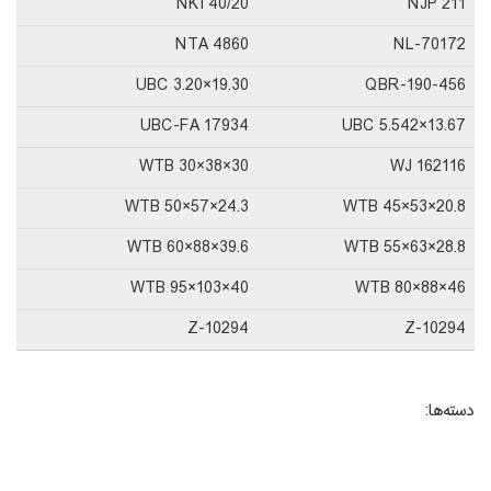
NKI 40/20
NJP 211
NTA 4860
NL-70172
UBC 3.20×19.30
QBR-190-456
UBC-FA 17934
UBC 5.542×13.67
WTB 30×38×30
WJ 162116
WTB 50×57×24.3
WTB 45×53×20.8
WTB 60×88×39.6
WTB 55×63×28.8
WTB 95×103×40
WTB 80×88×46
Z-10294
Z-10294
دسته‌ها: