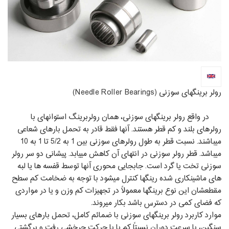
رولر برینگ‏های سوزنی (Needle Roller Bearings)
در واقع رولر برینگ‏های سوزنی، همان رولربرینگ استوانه‏ای با
رولرهای بلند و کم قطر هستند. آنها فقط قادر به تحمل بارهای شعاعی
می‏باشند. نسبت قطر به طول رولرهای سوزنی بین 1 به 5/2 تا 1 به 10
می‏باشد. قطر رولر سوزنی در انتهای آن کاهش می‏یابد. پیشانی دو سر رولر
سوزنی تخت یا گرد است. جابجایی محوری آنها توسط قفسه‏ ها یا لبه‏
های ماشین‏کاری شده رینگ‏ها کنترل می‏شود با توجه به ضخامت کم سطح
مقطع‏شان این نوع برینگ‏ها معمولاً در تجهیزات کم وزن و یا در مواردی
که فضای کمی در دسترس باشد بکار می‏روند.
موارد کاربرد رولر برینگ‏های سوزنی با ضمائم کامل، تحمل بارهای بسیار
سنگین، با سرعت دوران نسبتاً کم یا با حرکت چرخشی رفت و برگشتی