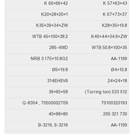
K 60×66×42
K 57×63×43
K20×28×20×1
K 67×73×37
K35×39×34×ZW
K28×35×19.8
WTB 45×100×38.2
K40×44×34.6×ZW
285-4WD
WTB 50.8×100×35
NRB 3.175×10.8G2
AA-1199
Ø5×19.8
Ø4×15.8
314EHSV6
18×24×24
58×65×36
512 533 (Torring ton)
70500002709 , Q-8304
70100320193
80×88×40
730 321 205
B-3216, S-3216
AA-1199