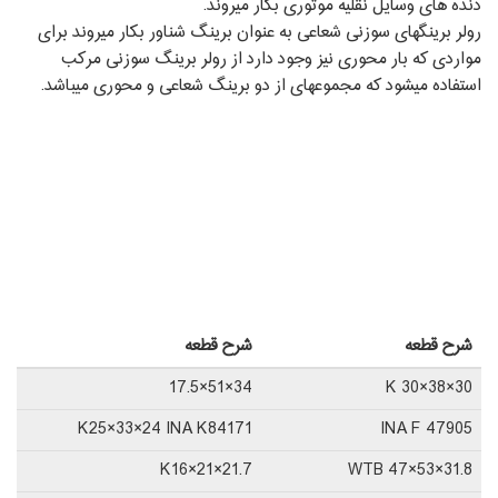
دنده ‏های وسایل نقلیه موتوری بکار می‏روند.
رولر برینگ‏های سوزنی شعاعی به عنوان برینگ شناور بکار می‏روند برای
مواردی که بار محوری نیز وجود دارد از رولر برینگ سوزنی مرکب
استفاده می‏شود که مجموعه‏ای از دو برینگ شعاعی و محوری می‏باشد.
شرح قطعه
شرح قطعه
34×51×17.5
K 30×38×30
K25×33×24 INA K84171
INA F 47905
K16×21×21.7
WTB 47×53×31.8