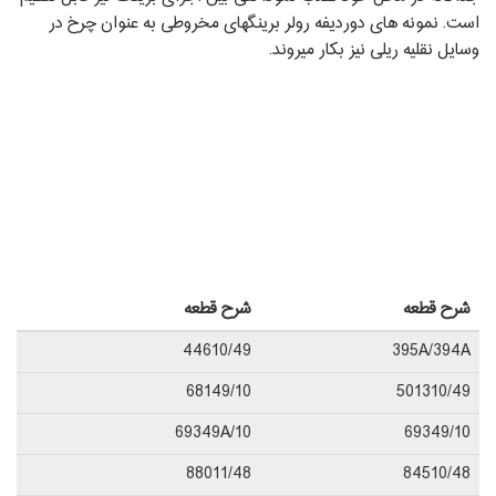
است. نمونه ‏های دوردیفه رولر برینگ‏های مخروطی به عنوان چرخ در
وسایل نقلیه ریلی نیز بکار می‏روند.
شرح قطعه
شرح قطعه
44610/49
395A/394A
68149/10
501310/49
69349A/10
69349/10
88011/48
84510/48