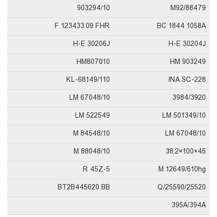
903294/10
88479/M92
F 123433.09 FHR
BC 1844 1058A
H-E 30206J
H-E 30204J
HM807010
HM 903249
KL-68149/110
INA SC-228
LM 67048/10
3984/3920
LM 522549
LM 501349/10
M 84548/10
LM 67048/10
M 88048/10
45×100×38.2
R 45Z-5
M 12649/610hg
BT2B445620 BB
25590/25520/Q
395A/394A