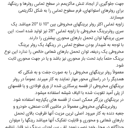
جهت جلوگیری از ایجاد تنش ماکزیمم در سطح تماس رولرها و رینگ‏ها،
برای رولرهای استوانه‏ای، فرم سطوح تماس را به شکل لگاریتمی
می‏سازند.
زاویه تماس اکثر رولر برینگ‏های مخروطی بین °10 تا °20 می‏باشد. یک
سری رولربرینگ مخروطی با زاویه تماس °28 نیز تولید شده است. این
سری برینگ‏ها توان تحمل بارهای محوری بیشتری را دارند.
با توجه به شیب‏دار بودن سطوح تماس در رینگ‏ها، یک رولر برینگ
مخروطی یک ردیفه، توان تحمل بارهای شعاعی خالص را ندارد این نوع
برینگ حتماً باید تحت بار محوری نیز باشد و یا در جهت محوری ثابت
شود.
معمولاً رولر برینگ‏های مخروطی را به صورت جفت و به شکلی که
همدیگر را در راستای محور مهار نمایند به کار می‏برند. عموماً در رولر
برینگ‏های مخروطی از قفسه پرسکاری شده از ورق فولادی و یا قفسه‏ای
از پلی‏ آمید تقویت شده با الیاف شیشه استفاده می‏شود.
در برینگ‏های بزرگتر ممکن است از قفسه‏ های یکپارچه استفاده شود.
رولربرینگ‏های مخروطی معمولاً در ماشین ‏آلات صنعتی، خودرو و
جعبه دنده به کار می‏رود. اصلی‏ ترین مزیت آنها ظرفیت بالای تحمل
بارهای شعاعی و محوری و قابلیت تفکیک آنها می‏باشد رینگ‏ها را می‏توان
جداگانه در محل خود نصب نمود. لقی بین اجزای برینگ نیز قابل تنظیم