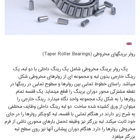
رولر برینگ‏های مخروطی (Taper Roller Bearings)
یک رولر برینگ مخروطی شامل یک رینگ داخلی با دو لبه، یک
رینگ خارجی بدون لبه و مجموعه‏ ای از رولرهای مخروطی شکل
می‏باشد. راستای خطوط تماس بین رولرها و سطوح تماس در رینگ‏ها در
نقطه مشترکی محور دوران برینگ را قطع می‏نماید. یک قفسه تمام
رولرها را به شکل یک مجموعه واحد نگاه می‏دارد. رینگ خارجی را
می‏توان از ورق کشیده شده ساخت. دو لبه رینگ داخلی وظایف مختلفی
به شرح زیر دارند در هنگام تماس با قفسه، لبه کوچکتر رولرها را در جای
خود ثابت می‏کند. لبه بزرگتر نیز وظیفه تحمل بارهای محوری ناشی از فرم
مخروطی رولرها را دارد. هنگام دوران پیشانی آنها نیز روی سطح لبه
بزرگتر می‏لغزد.