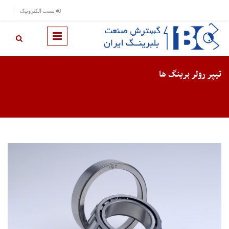
رفتن به محتوای اصلی
پست الکترونیک
تیپر رولر برینگ ها