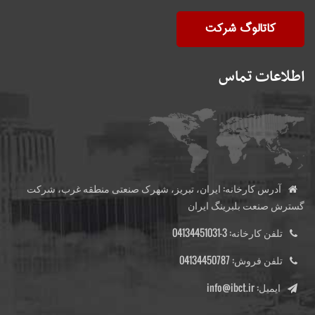
کاتالوگ شرکت
اطلاعات تماس
آدرس کارخانه:
ایران، تبریز، شهرک صنعتی منطقه غرب، شرکت
گسترش صنعت بلبرینگ ایران
تلفن کارخانه:
3-04134451031
تلفن فروش:
04134450787
ایمیل:
info@ibct.ir